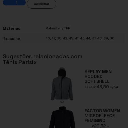
adicionar
Matérias
Poliéster / TPR
Tamanho
40, 47, 38, 42, 45, 41, 43, 44, 37, 46, 39, 36
Sugestões relacionadas com
Tênis Parisix
REPLAY MEN
HOODED
SOFTSHELL
43,80
€
s/IVA
desde
FACTOR WOMEN
MICROFLEECE
FEMININO
20,32
–
€