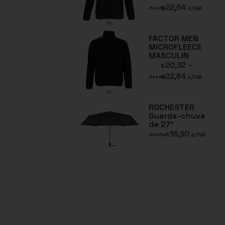
22,64
€
s/IVA
desde
FACTOR MEN
MICROFLEECE
MASCULIN
20,32
–
€
22,64
€
s/IVA
desde
ROCHESTER
Guarda-chuva
de 27″
16,90
€
s/IVA
desde