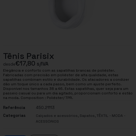
Tênis Parisix
€
17,80
s/IVA
desde
Elegância e conforto com as sapatilhas brancas de poliéster.
Fabricadas com precisão em poliéster de alta qualidade, estas
sapatilhas combinam estilo e durabilidade. Os atacadores a condizer
dão um toque único a cada passo, bem como um ajuste perfeito.
Disponível nos tamanhos 36 a 46. Estas sapatilhas, quer seja para um
passeio casual ou para um dia agitado, proporcionam conforto e estão
na moda. Composition : Poliéster/ TPR.
Referência
450.21113
Categorias
,
,
Calçados e acessórios
Sapatos
TÊXTIL - MODA -
ACESSÓRIOS