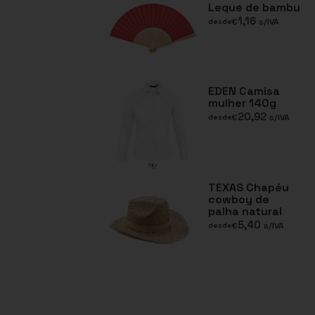
Leque de bambu
1,16
€
s/IVA
desde
EDEN Camisa
mulher 140g
20,92
€
s/IVA
desde
TEXAS Chapéu
cowboy de
palha natural
5,40
€
s/IVA
desde