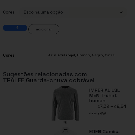
Cores
adicionar
Cores
Azul
,
Azul royal
,
Branco
,
Negro
,
Cinza
Sugestões relacionadas com
TRALEE Guarda-chuva dobrável
IMPERIAL LSL
MEN T-shirt
homen
7,32
–
9,64
€
€
s/IVA
desde
EDEN Camisa