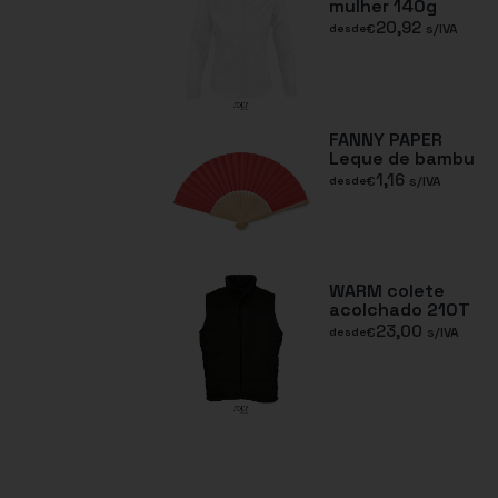
mulher 140g
20,92
€
s/IVA
desde
FANNY PAPER
Leque de bambu
1,16
€
s/IVA
desde
WARM colete
acolchado 210T
23,00
€
s/IVA
desde