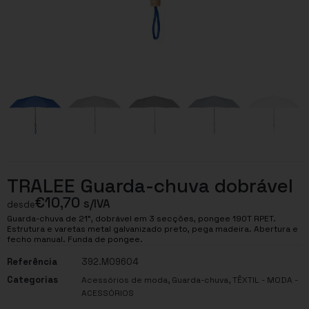
TRALEE Guarda-chuva dobrável
€
10,70
s/IVA
desde
Guarda-chuva de 21”, dobrável em 3 secções, pongee 190T RPET.
Estrutura e varetas metal galvanizado preto, pega madeira. Abertura e
fecho manual. Funda de pongee.
Referência
392.MO9604
Categorias
,
,
Acessórios de moda
Guarda-chuva
TÊXTIL - MODA -
ACESSÓRIOS