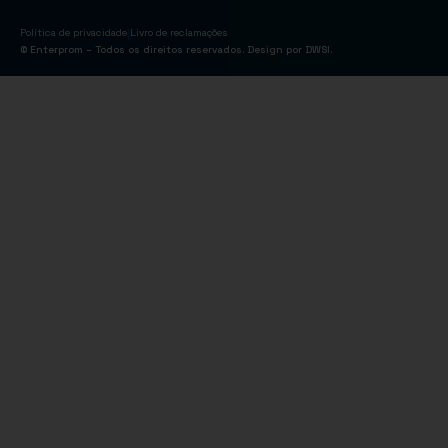
|
Política de privacidade
Livro de reclamações
© Enterprom – Todos os direitos reservados. Design por
DWSI
.