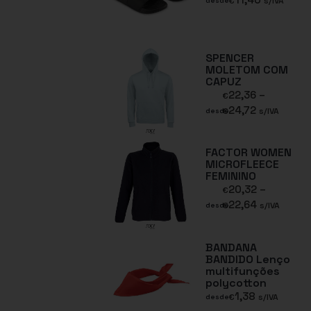
€
s/IVA
desde
SPENCER
MOLETOM COM
CAPUZ
22,36
–
€
24,72
€
s/IVA
desde
FACTOR WOMEN
MICROFLEECE
FEMININO
20,32
–
€
22,64
€
s/IVA
desde
BANDANA
BANDIDO Lenço
multifunções
polycotton
1,38
€
s/IVA
desde