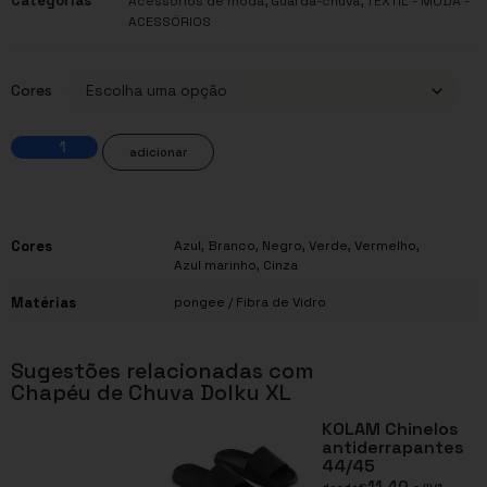
Categorias
,
,
Acessórios de moda
Guarda-chuva
TÊXTIL - MODA -
ACESSÓRIOS
Cores
adicionar
Cores
Azul
,
Branco
,
Negro
,
Verde
,
Vermelho
,
Azul marinho
,
Cinza
Matérias
pongee / Fibra de Vidro
Sugestões relacionadas com
Chapéu de Chuva Dolku XL
KOLAM Chinelos
antiderrapantes
44/45
11,40