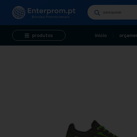
produtos
início
orçamen