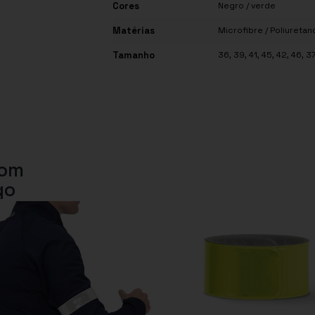
Cores
Negro / verde
Matérias
Microfibre / Poliuretan
Tamanho
36, 39, 41, 45, 42, 46, 37
com
go