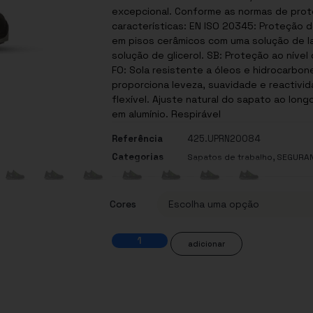
excepcional. Conforme as normas de protecç
características: EN ISO 20345: Proteção de segurança SRC: Resistência ao deslizamento
em pisos cerâmicos com uma solução de la
solução de glicerol. SB: Proteção ao nível dos dedos dos pés P: Entressola antiperfuração
FO: Sola resistente a óleos e hidrocarbonetos CI: Isolamento contra o frio Mat
proporciona leveza, suavidade e reactividade à sola. Palmilha interior a
flexível. Ajuste natural do sapato ao longo de todo o dia. Biqueira de segurança respirável
em alumínio. Respirável
Referência
425.UPRN20084
Categorias
,
Sapatos de trabalho
SEGURA
Cores
adicionar