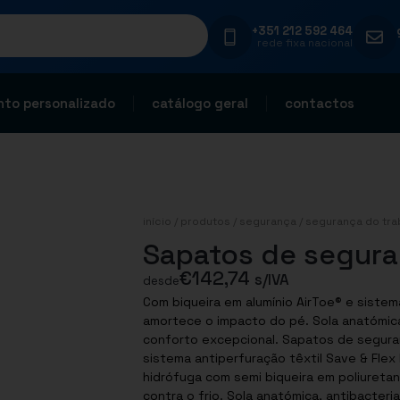
+351 212 592 464
rede fixa nacional
to personalizado
catálogo geral
contactos
início
/
produtos
/
segurança
/
segurança do tra
Sapatos de segur
€
142,74
s/IVA
desde
Com biqueira em alumínio AirToe® e sistema antiperfuração. Sol
amortece o impacto do pé. Sola anatómica, antibacteriana e respirável que garante um
conforto excepcional. Sapatos de segurança Jago, com biqueira em alumínio AirToe® e
sistema antiperfuração têxtil Save & Flex 
hidrófuga com semi biqueira em poliuretan
contra o frio. Sola anatómica, antibacter