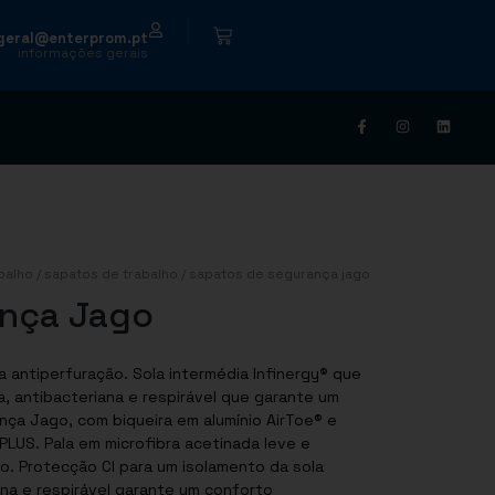
|
geral@enterprom.pt
informações gerais
balho
/
sapatos de trabalho
/ sapatos de segurança jago
ança Jago
a intermédia Infinergy® que
PLUS. Pala em microfibra acetinada leve e
o. Protecção CI para um isolamento da sola
iana e respirável garante um conforto