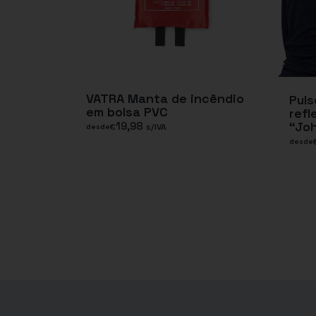
VATRA Manta de incêndio
Puls
em bolsa PVC
refl
“Jo
19,98
€
s/IVA
desde
desde