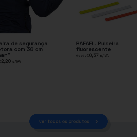
eira de segurança
RAFAEL. Pulseira
etora com 38 cm
fluorescente
han”
0,37
€
s/IVA
desde
2,20
€
s/IVA
ver todos os produtos