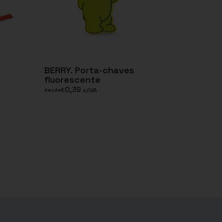
BERRY. Porta-chaves
fluorescente
0,39
€
s/IVA
desde