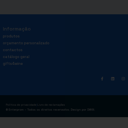
Informação
produtos
orçamento personalizado
contactos
catálogo geral
gifts4wine
|
Política de privacidade
Livro de reclamações
© Enterprom – Todos os direitos reservados. Design por
DWSI
.