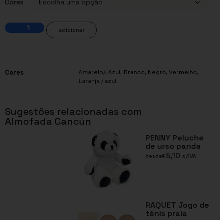
Cores
adicionar
Cores
Amarelo/
,
Azul
,
Branco
,
Negro
,
Vermelho
,
Laranja / azul
Sugestões relacionadas com
Almofada Cancún
PENNY Peluche
de urso panda
5,10
€
s/IVA
desde
RAQUET Jogo de
ténis praia