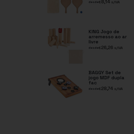
8,14
€
s/IVA
desde
KING Jogo de
arremesso ao ar
livre
26,26
€
s/IVA
desde
BAGGY Set de
jogo MDF dupla
fac
28,74
€
s/IVA
desde