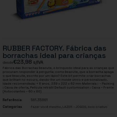
RUBBER FACTORY. Fábrica das
borrachas ideal para crianças
€
23,98
s/IVA
desde
Fábrica das Borrachas &eacute, o brinquedo ideal para as crianças que
procuram responder à pergunta: como &eacute, que a borracha apaga
o que &eacute, escrito por um lápis? Este kit permite criar borrachas
que brilham no escuro, dando-lhe um molde único e personalizado.
Idade recomendada: + 6 anos. 239 x 222 x 62 mm Materials : – Packing
: Caixa de oferta, Película retrátil Default customisation : Caixa – Frente
(Autocolantes – 60 x 60)
Referência
561.35861
Categorias
,
,
Fazer você mesmo
LAZER – JOGOS
ócio criativo