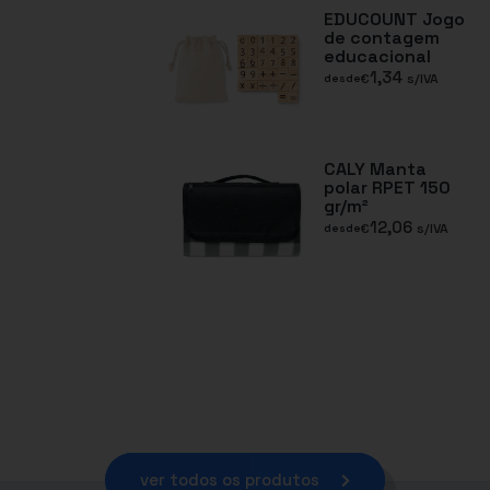
EDUCOUNT Jogo
de contagem
educacional
1,34
€
s/IVA
desde
CALY Manta
polar RPET 150
gr/m²
12,06
€
s/IVA
desde
ver todos os produtos