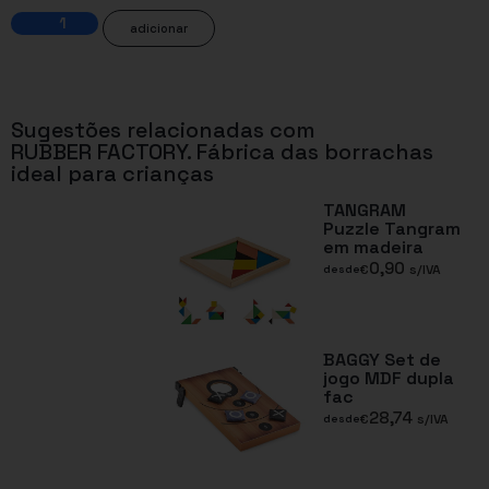
adicionar
Sugestões relacionadas com
RUBBER FACTORY. Fábrica das borrachas
ideal para crianças
TANGRAM
Puzzle Tangram
em madeira
0,90
€
s/IVA
desde
BAGGY Set de
jogo MDF dupla
fac
28,74
€
s/IVA
desde