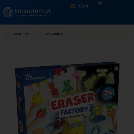
|
Menu
produtos