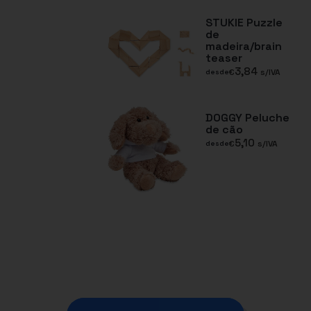
STUKIE Puzzle
de
madeira/brain
teaser
3,84
€
s/IVA
desde
DOGGY Peluche
de cão
5,10
€
s/IVA
desde