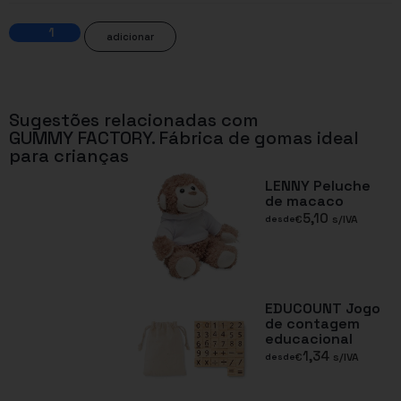
adicionar
Sugestões relacionadas com
GUMMY FACTORY. Fábrica de gomas ideal
para crianças
LENNY Peluche
de macaco
5,10
€
s/IVA
desde
EDUCOUNT Jogo
de contagem
educacional
1,34
€
s/IVA
desde