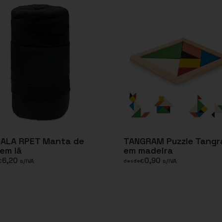
ALA RPET Manta de
TANGRAM Puzzle Tang
em lã
em madeira
6,20
0,90
€
s/IVA
€
s/IVA
desde