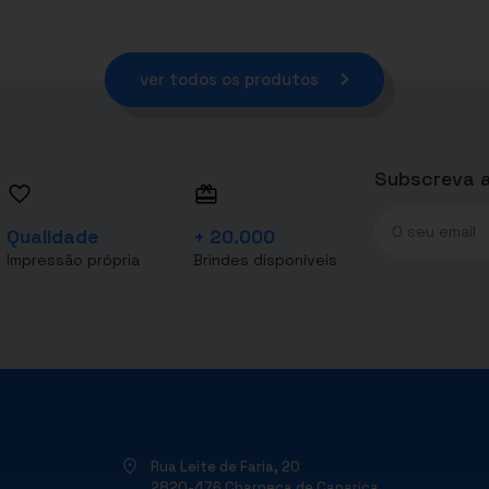
ver todos os produtos
Subscreva a
Qualidade
+ 20.000
Impressão própria
Brindes disponíveis
Rua Leite de Faria, 20
2820-476 Charneca de Caparica