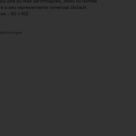
sui uma ou mais certificações, selos ou normas
te o seu representante comercial. Default
tes – 60 x 60)
Vários jogos