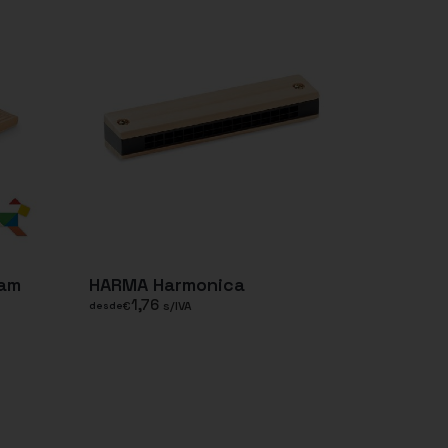
ram
HARMA Harmonica
1,76
€
s/IVA
desde