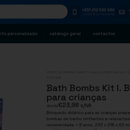
+351 212 592 464
rede fixa nacional
to personalizado
catálogo geral
contactos
início
/
produtos
/
lazer – jogos
/
jogos vários
/
v
crianças
Bath Bombs Kit I. 
para crianças
€
23,98
s/IVA
desde
Brinquedo didático para as crianças prepa
bombas de banho cintilantes e relaxantes
recomendada: + 8 anos. 233 x 218 x 63 mm Pro