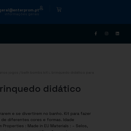
|
geral@enterprom.pt
informações gerais
ários jogos
/ bath bombs kit i. brinquedo didático para
Brinquedo didático
rarem e se divertirem no banho. Kit para fazer
 de diferentes cores e formas. Idade
perties : Made in EU Materials : – Selos,