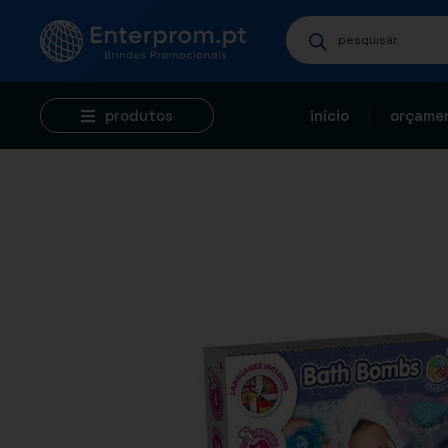
produtos
início
orçamen