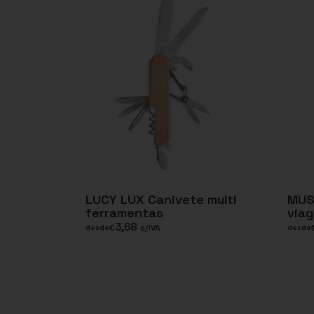
LUCY LUX Canivete multi
MUS
ferramentas
viag
3,68
€
s/IVA
desde
desde