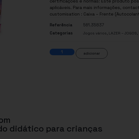
certificações e normas: Este produto pos
aplicáveis. Para mais informações, contac
customisation : Caixa – Frente (Autocolan
Referência
561.35837
Categorias
,
,
Jogos vários
LAZER – JOGOS
adicionar
com
do didático para crianças