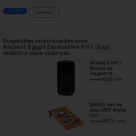
adicionar
Sugestões relacionadas com
Ancient Egypt Excavation Kit I. Jogo
didático para crianças
MUSALA RPET
Manta de
viagem lã
6,20
€
s/IVA
desde
BAGGY Set de
jogo MDF dupla
fac
28,74
€
s/IVA
desde