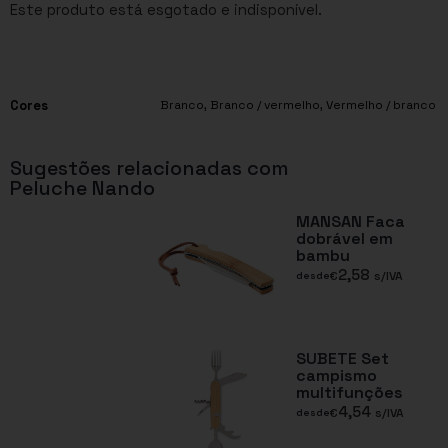
Este produto está esgotado e indisponível.
Cores
Branco
,
Branco / vermelho
,
Vermelho / branco
Sugestões relacionadas com
Peluche Nando
MANSAN Faca
dobrável em
bambu
2,58
€
s/IVA
desde
SUBETE Set
campismo
multifunções
4,54
€
s/IVA
desde