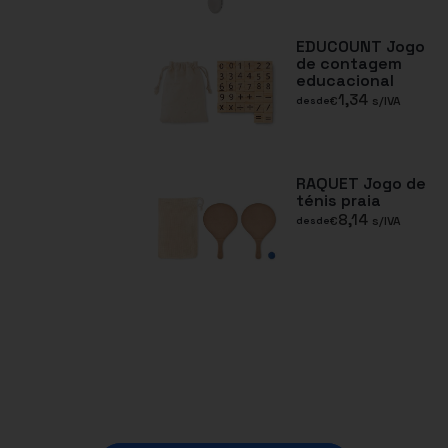
EDUCOUNT Jogo
de contagem
educacional
1,34
€
s/IVA
desde
RAQUET Jogo de
ténis praia
8,14
€
s/IVA
desde