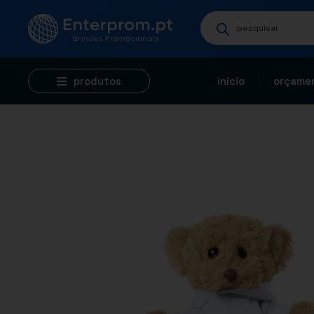
produtos
início
orçamen