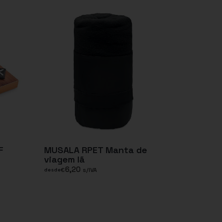
F
MUSALA RPET Manta de
viagem lã
6,20
€
s/IVA
desde