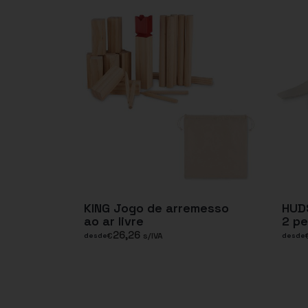
KING Jogo de arremesso
HUD
ao ar livre
2 p
26,26
€
s/IVA
desde
desde