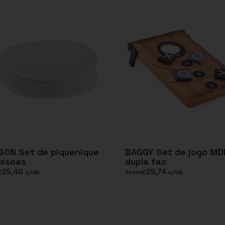
SON Set de piquenique
BAGGY Set de jogo MD
essoas
dupla fac
25,48
28,74
€
s/IVA
€
s/IVA
desde