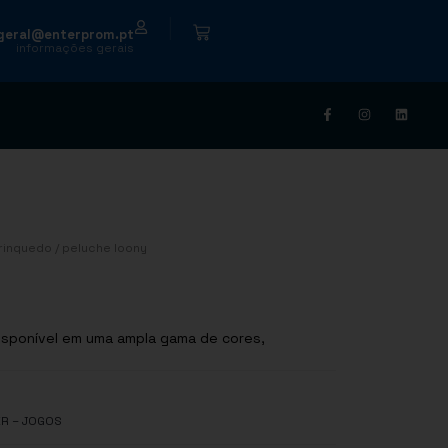
|
geral@enterprom.pt
informações gerais
rinquedo
/ peluche loony
disponível em uma ampla gama de cores,
R – JOGOS