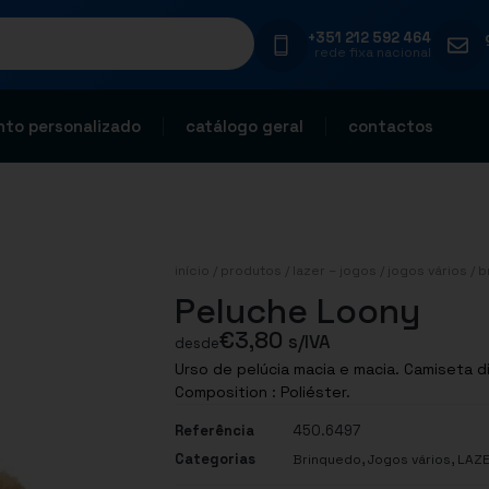
+351 212 592 464
rede fixa nacional
to personalizado
catálogo geral
contactos
início
/
produtos
/
lazer – jogos
/
jogos vários
/
b
Peluche Loony
€
3,80
s/IVA
desde
Urso de pelúcia macia e macia. Camiseta 
Composition : Poliéster.
Referência
450.6497
Categorias
,
,
Brinquedo
Jogos vários
LAZE