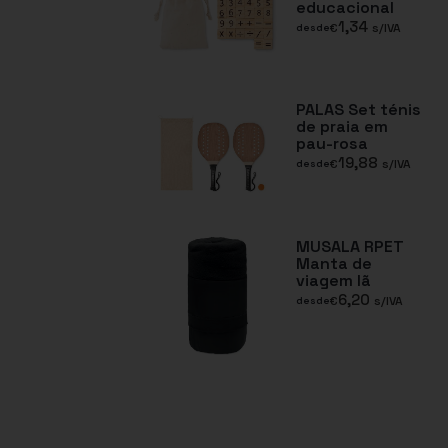
educacional
1,34
€
s/IVA
desde
PALAS Set ténis
de praia em
pau-rosa
19,88
€
s/IVA
desde
MUSALA RPET
Manta de
viagem lã
6,20
€
s/IVA
desde