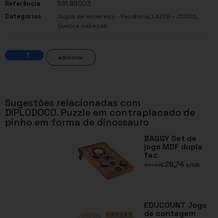
Referência
561.98003
Categorias
,
,
Jogos de endereço - Paciência
LAZER – JOGOS
Quebra-cabeças
adicionar
Sugestões relacionadas com
DIPLODOCO. Puzzle em contraplacado de
pinho em forma de dinossauro
BAGGY Set de
jogo MDF dupla
fac
28,74
€
s/IVA
desde
EDUCOUNT Jogo
de contagem