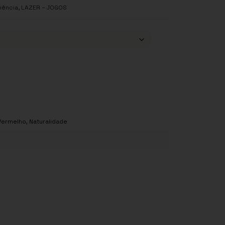
,
iência
LAZER – JOGOS
Vermelho
,
Naturalidade