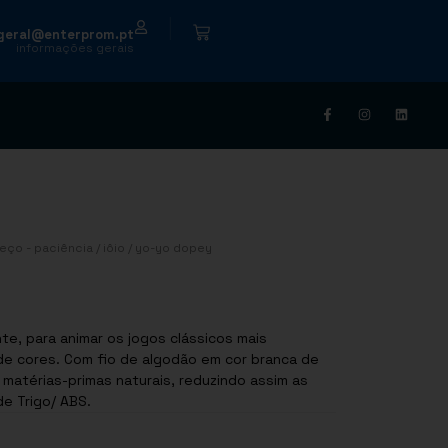
|
geral@enterprom.pt
informações gerais
eço - paciência
/
iôio
/ yo-yo dopey
te, para animar os jogos clássicos mais
 de cores. Com fio de algodão em cor branca de
matérias-primas naturais, reduzindo assim as
: Palha de Trigo/ ABS.