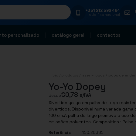
+351 212 592 464
rede fixa nacional
to personalizado
catálogo geral
contactos
início
/
produtos
/
lazer – jogos
/
jogos de ender
Yo-Yo Dopey
€
0,78
s/IVA
desde
Divertido yo-yo em palha de trigo resisten
divertidos. Disponível numa variada gama
100 cm.A palha de trigo promove o uso de 
emissões poluentes. Composition 
Referência
450.20385