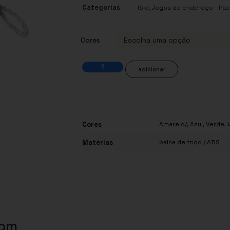
Categorias
,
Iôio
Jogos de endereço - Pac
Cores
adicionar
Cores
Amarelo/
,
Azul
,
Verde
,
Matérias
palha de trigo / ABS
com