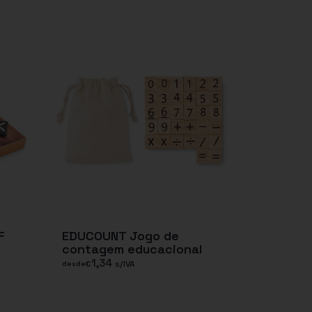
F
EDUCOUNT Jogo de
contagem educacional
1,34
€
s/IVA
desde