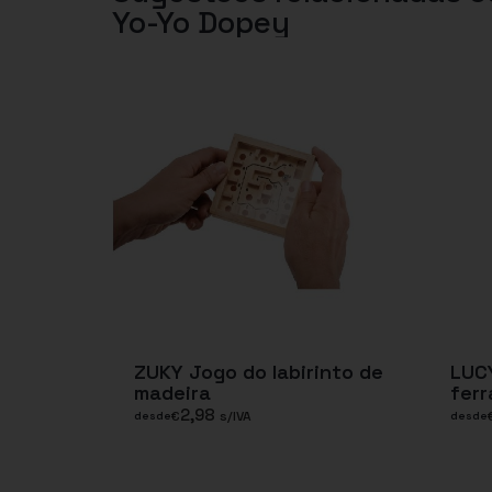
Yo-Yo Dopey
ZUKY Jogo do labirinto de
LUCY
madeira
fer
2,98
€
s/IVA
desde
desde