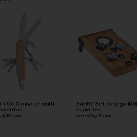
 LUX Canivete multi
BAGGY Set de jogo MD
ramentas
dupla fac
3,68
28,74
€
s/IVA
€
s/IVA
desde