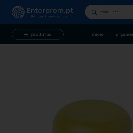
produtos
início
orçamen