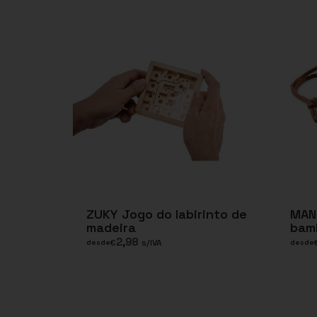
ZUKY Jogo do labirinto de
MAN
madeira
bam
2,98
€
s/IVA
desde
desde