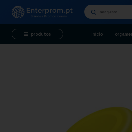
produtos
início
orçamen