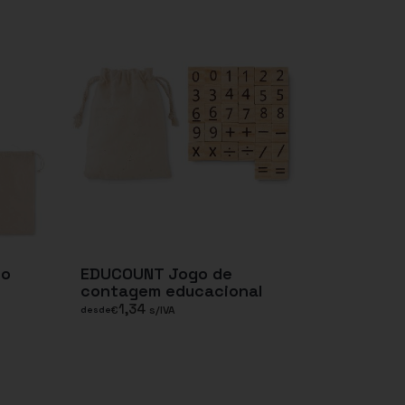
so
EDUCOUNT Jogo de
contagem educacional
1,34
€
s/IVA
desde