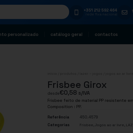
+351 212 592 464
rede fixa nacional
to personalizado
catálogo geral
contactos
início
/
produtos
/
lazer – jogos
/
jogos ao ar livr
Frisbee Girox
€
0,58
s/IVA
desde
Frisbee feito de material PP resistente e
Composition : PP.
Referência
450.4579
Categorias
,
,
Frisbee
Jogos ao ar livre
LAZ