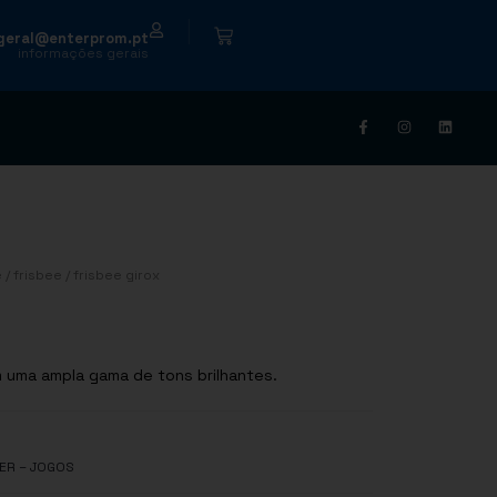
|
geral@enterprom.pt
informações gerais
e
/
frisbee
/ frisbee girox
m uma ampla gama de tons brilhantes.
ER – JOGOS