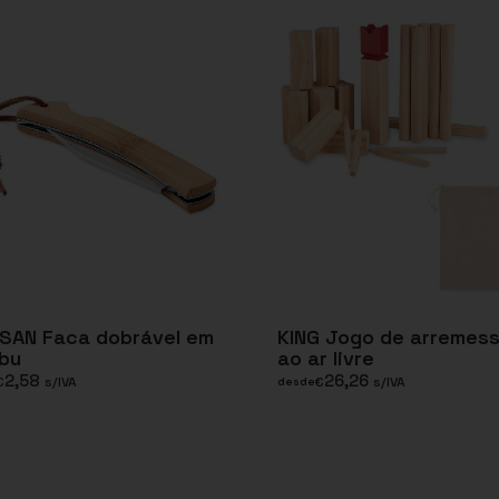
SAN Faca dobrável em
KING Jogo de arremes
bu
ao ar livre
2,58
26,26
€
s/IVA
€
s/IVA
desde