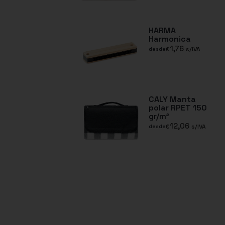
HARMA
Harmonica
1,76
€
s/IVA
desde
CALY Manta
polar RPET 150
gr/m²
12,06
€
s/IVA
desde