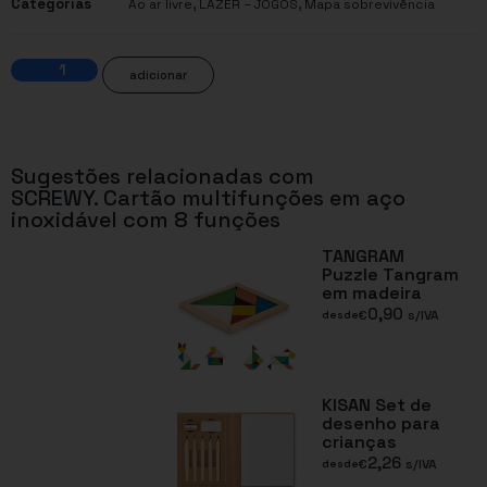
Categorias
,
,
Ao ar livre
LAZER – JOGOS
Mapa sobrevivência
adicionar
Sugestões relacionadas com
SCREWY. Cartão multifunções em aço
inoxidável com 8 funções
TANGRAM
Puzzle Tangram
em madeira
0,90
€
s/IVA
desde
KISAN Set de
desenho para
crianças
2,26
€
s/IVA
desde