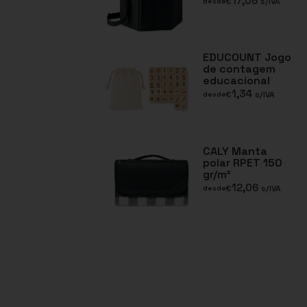
17,06
€
s/IVA
desde
EDUCOUNT Jogo
de contagem
educacional
1,34
€
s/IVA
desde
CALY Manta
polar RPET 150
gr/m²
12,06
€
s/IVA
desde