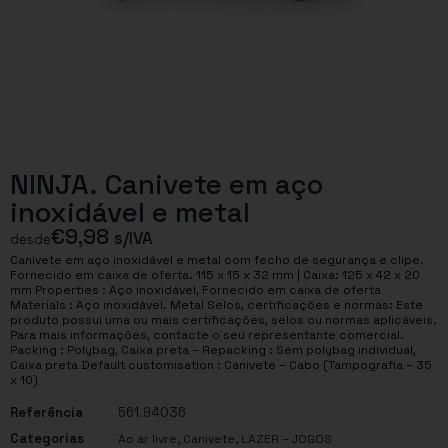
NINJA. Canivete em aço
inoxidável e metal
€
9,98
s/IVA
desde
Canivete em aço inoxidável e metal com fecho de segurança e clipe.
Fornecido em caixa de oferta. 115 x 15 x 32 mm | Caixa: 125 x 42 x 20
mm Properties : Aço inoxidável, Fornecido em caixa de oferta
Materials : Aço inoxidável. Metal Selos, certificações e normas: Este
produto possui uma ou mais certificações, selos ou normas aplicáveis.
Para mais informações, contacte o seu representante comercial.
Packing : Polybag, Caixa preta – Repacking : Sem polybag individual,
Caixa preta Default customisation : Canivete – Cabo (Tampografia – 35
x 10)
Referência
561.94036
Categorias
,
,
Ao ar livre
Canivete
LAZER – JOGOS