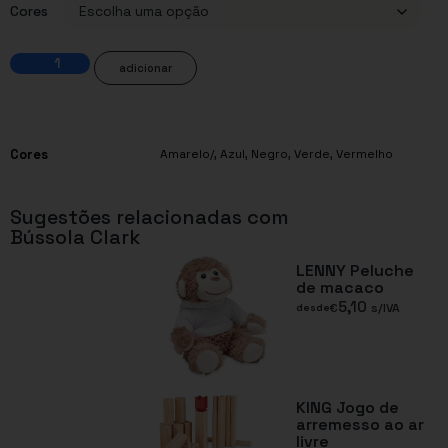
Cores
adicionar
Cores
Amarelo/
,
Azul
,
Negro
,
Verde
,
Vermelho
Sugestões relacionadas com
Bússola Clark
LENNY Peluche
de macaco
5,10
€
s/IVA
desde
KING Jogo de
arremesso ao ar
livre