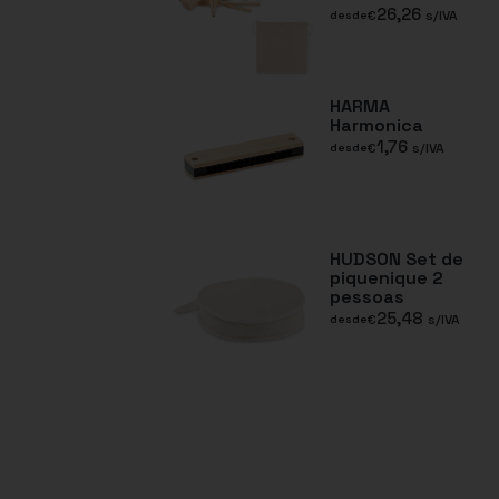
26,26
€
s/IVA
desde
HARMA
Harmonica
1,76
€
s/IVA
desde
HUDSON Set de
piquenique 2
pessoas
25,48
€
s/IVA
desde