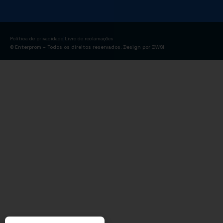
|
Política de privacidade
Livro de reclamações
© Enterprom – Todos os direitos reservados. Design por
DWSI
.