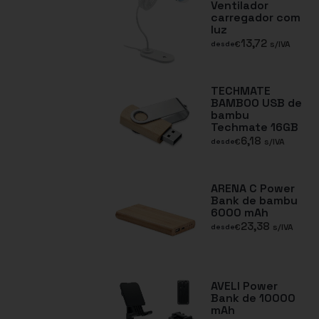
Ventilador
carregador com
luz
13,72
€
s/IVA
desde
TECHMATE
BAMBOO USB de
bambu
Techmate 16GB
6,18
€
s/IVA
desde
ARENA C Power
Bank de bambu
6000 mAh
23,38
€
s/IVA
desde
AVELI Power
Bank de 10000
mAh