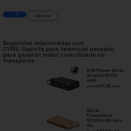
adicionar
Sugestões relacionadas com
CYRIS. Suporte para telemóvel pensado
para garantir maior comodidade no
transporte
DYA Power Bank
dínamo 8000
mAh
40,18
€
s/IVA
desde
RALIA
PowerBank
10000mAh sem
fio
27,70