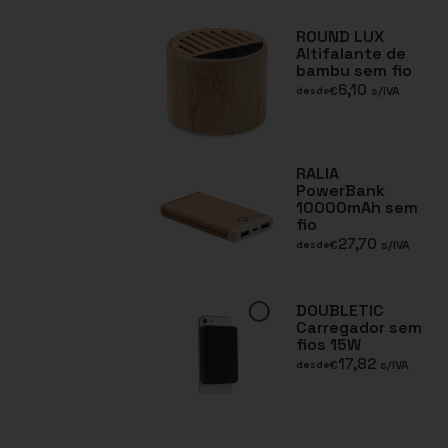
ROUND LUX
Altifalante de
bambu sem fio
6,10
€
s/IVA
desde
RALIA
PowerBank
10000mAh sem
fio
27,70
€
s/IVA
desde
DOUBLETIC
Carregador sem
fios 15W
17,82
€
s/IVA
desde