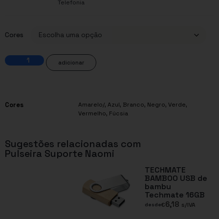
Telefonia
Cores
adicionar
Cores
Amarelo/
,
Azul
,
Branco
,
Negro
,
Verde
,
Vermelho
,
Fúcsia
Sugestões relacionadas com
Pulseira Suporte Naomi
TECHMATE
BAMBOO USB de
bambu
Techmate 16GB
6,18
€
s/IVA
desde