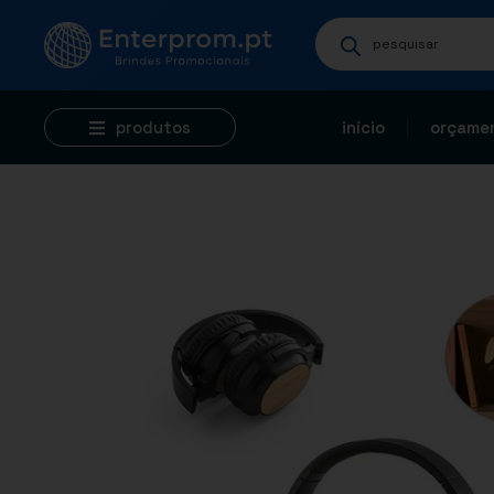
produtos
início
orçamen