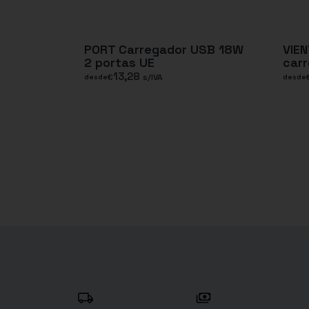
PORT Carregador USB 18W
VIEN
2 portas UE
carr
13,28
€
s/IVA
desde
desde