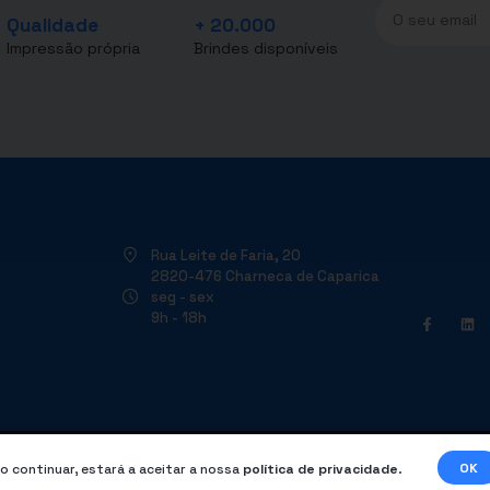
Qualidade
+ 20.000
Impressão própria
Brindes disponíveis
Rua Leite de Faria, 20
2820-476 Charneca de Caparica
seg - sex
9h - 18h
OK
o continuar, estará a aceitar a nossa
política de privacidade
.