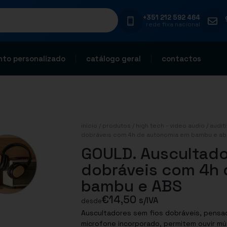
+351 212 592 464
rede fixa nacional
to personalizado
catálogo geral
contactos
início
/
produtos
/
high tech - video audio
/
audit
dobráveis com 4h de autonomia em bambu e ab
GOULD. Auscultado
dobráveis com 4h
bambu e ABS
€
14,50
s/IVA
desde
Auscultadores sem fios dobráveis, pensa
microfone incorporado, permitem ouvir m