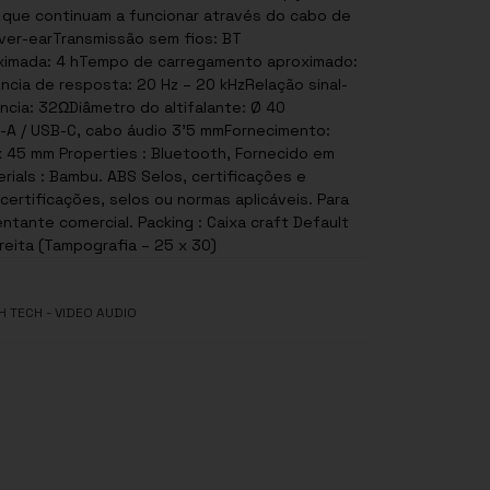
 que continuam a funcionar através do cabo de
over-earTransmissão sem fios: BT
ximada: 4 hTempo de carregamento aproximado:
ncia de resposta: 20 Hz – 20 kHzRelação sinal-
ncia: 32ΩDiâmetro do altifalante: Ø 40
-A / USB-C, cabo áudio 3’5 mmFornecimento:
x 45 mm Properties : Bluetooth, Fornecido em
ABS Selos, certificações e
ertificações, selos ou normas aplicáveis. Para
tante comercial. Packing : Caixa craft Default
reita (Tampografia – 25 x 30)
H TECH - VIDEO AUDIO