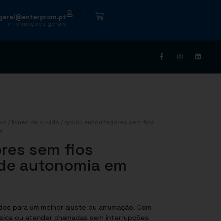
|
geral@enterprom.pt
informações gerais
ivo
/
fones de ouvido
/ gould. auscultadores sem fios
s
res sem fios
 de autonomia em
dos para um melhor ajuste ou arrumação. Com
úsica ou atender chamadas sem interrupções