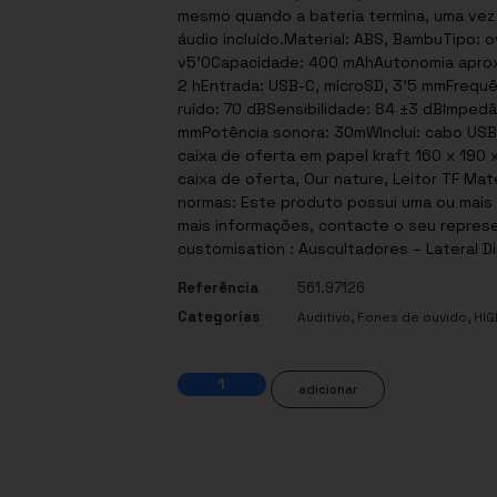
mesmo quando a bateria termina, uma vez
áudio incluído.Material: ABS, BambuTipo: 
v5’0Capacidade: 400 mAhAutonomia apro
2 hEntrada: USB-C, microSD, 3’5 mmFrequê
ruído: 70 dBSensibilidade: 84 ±3 dBImpedâ
mmPotência sonora: 30mWInclui: cabo USB
caixa de oferta em papel kraft 160 x 190 
caixa de oferta, Our nature, Leitor TF Materials : Bambu. 
normas: Este produto possui uma ou mais c
mais informações, contacte o seu represen
customisation : Auscultadores – Lateral Di
Referência
561.97126
Categorias
,
,
Auditivo
Fones de ouvido
HIG
adicionar