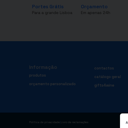
Portes Grátis
Orçamento
Para a grande Lisboa
Em apenas 24h
Informação
contactos
produtos
catálogo geral
orçamento personalizado
gifts4wine
|
A
Política de privacidade
Livro de reclamações