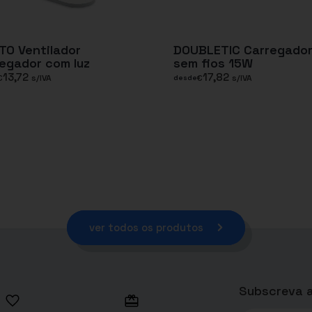
TO Ventilador
DOUBLETIC Carregado
egador com luz
sem fios 15W
13,72
17,82
€
s/IVA
€
s/IVA
desde
ver todos os produtos
Subscreva a