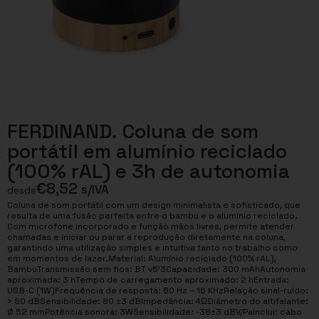
FERDINAND. Coluna de som
portátil em alumínio reciclado
(100% rAL) e 3h de autonomia
€
8,52
s/IVA
desde
Coluna de som portátil com um design minimalista e sofisticado, que
resulta de uma fusão perfeita entre o bambu e o alumínio reciclado.
Com microfone incorporado e função mãos livres, permite atender
chamadas e iniciar ou parar a reprodução diretamente na coluna,
garantindo uma utilização simples e intuitiva tanto no trabalho como
em momentos de lazer.Material: Alumínio reciclado (100% rAL),
BambuTransmissão sem fios: BT v5’3Capacidade: 300 mAhAutonomia
aproximada: 3 hTempo de carregamento aproximado: 2 hEntrada:
USB-C (1W)Frequência de resposta: 80 Hz – 16 KHzRelação sinal-ruído:
> 80 dBSensibilidade: 80 ±3 dBImpedância: 4ΩDiâmetro do altifalante:
Ø 52 mmPotência sonora: 3WSensibilidade: -38±3 dBV/PaInclui: cabo