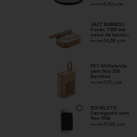
9,42
€
s/IVA
desde
JAZZ BAMBOO
Fones TWS em
caixa de bambu
14,38
€
s/IVA
desde
REY Altifalante
sem fios 3W
Bamboo
7,10
€
s/IVA
desde
DOUBLETIC
Carregador sem
fios 15W
17,82
€
s/IVA
desde