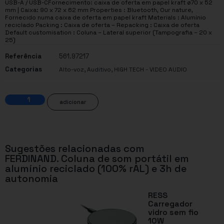
USB-A / USB-CFornecimento: caixa de oferta em papel kraft ø70 x 52
mm | Caixa: 90 x 72 x 62 mm Properties : Bluetooth, Our nature,
Fornecido numa caixa de oferta em papel kraft Materials : Alumínio
reciclado Packing : Caixa de oferta – Repacking : Caixa de oferta
Default customisation : Coluna – Lateral superior (Tampografia – 20 x
25)
Referência
561.97217
Categorias
,
,
Alto-voz
Auditivo
HIGH TECH - VIDEO AUDIO
adicionar
Sugestões relacionadas com
FERDINAND. Coluna de som portátil em
alumínio reciclado (100% rAL) e 3h de
autonomia
RESS
Carregador
vidro sem fio
10W