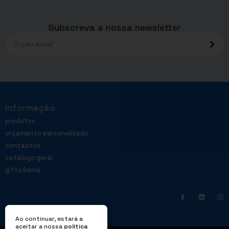
Subscreva a nossa newsletter
Informação
produtos
orçamento personalizado
contactos
catálogo geral
gifts4wine
Ao continuar, estará a
aceitar a nossa
política