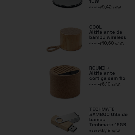
10W
9,42
€
s/IVA
desde
COOL
Altifalante de
bambu wireless
10,60
€
s/IVA
desde
ROUND +
Altifalante
cortiça sem fio
6,10
€
s/IVA
desde
TECHMATE
BAMBOO USB de
bambu
Techmate 16GB
6,18
€
s/IVA
desde