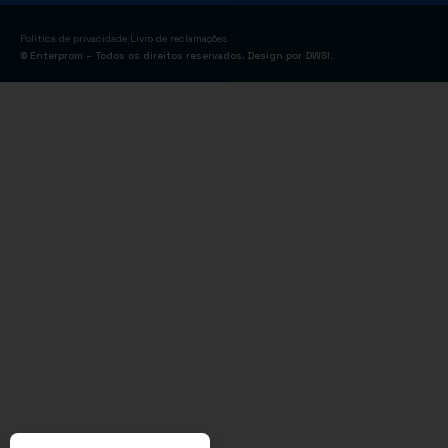
|
Política de privacidade
Livro de reclamações
© Enterprom – Todos os direitos reservados. Design por
DWSI
.