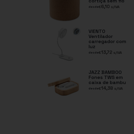
cortiça sem fio
6,10
€
s/IVA
desde
VIENTO
Ventilador
carregador com
luz
13,72
€
s/IVA
desde
JAZZ BAMBOO
Fones TWS em
caixa de bambu
14,38
€
s/IVA
desde