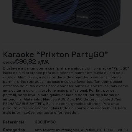
Karaoke “Prixton PartyGO”
€
96,82
s/IVA
desde
Divirta-se a cantar com a sua família e amigos com o karaoke “PartyGO”
Inclui dois microfones para que possam cantar em dupla ou em dois
grupos. Além disso, a possibilidade de conectar o seu smartphone
permitire-lhe reproduzir as suas músicas favoritas. Também possui
entradas de áudio extras para conectar outros dispositivos, tais como
uma guitarra ou um microfone mais profissional. Por fim, por ser
portátil, pode levá-lo para qualquer lado e desfrutar de 4 horas de
autonomia. Materials : Plástico ABS, Aço, PVC Battery included :Yes
RECHARGABLE BATTERY, Built-in rechargeable batteries. Para este
produto, o fornecedor concluiu todos ou parte dos dados GPSR. Para
mais informações, contacte o fornecedor.
Referência
400.1PA168
Categorias
,
,
Alto falante multifunções
Auditivo
HIGH TECH - VIDEO