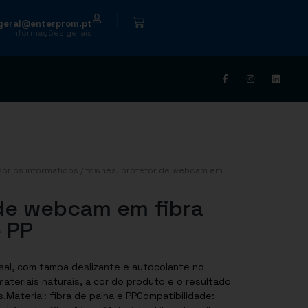
|
geral@enterprom.pt
informações gerais
órios informaticos
/ townes. protetor de webcam em
de webcam em fibra
e PP
sal, com tampa deslizante e autocolante no
teriais naturais, a cor do produto e o resultado
Material: fibra de palha e PPCompatibilidade: