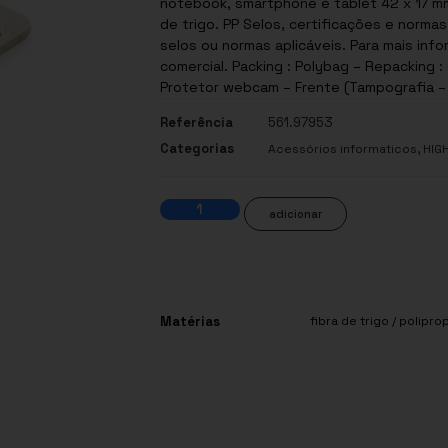
notebook, smartphone e tablet 42 x 17 mm 
de trigo. PP Selos, certificações e normas: Este produto possui uma ou mais certificações,
selos ou normas aplicáveis. Para mais in
comercial. Packing : Polybag – Repacking :
Protetor webcam – Frente (Tampografia – 
Referência
561.97953
Categorias
,
Acessórios informaticos
HIG
adicionar
Matérias
fibra de trigo / polipro