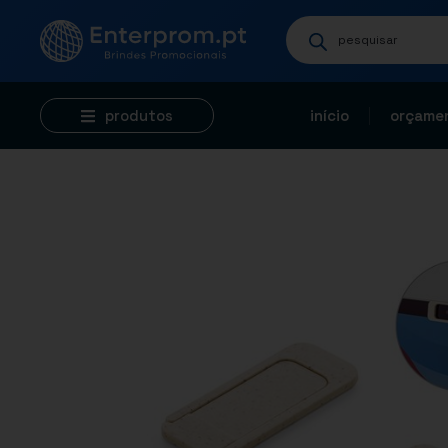
produtos
início
orçamen