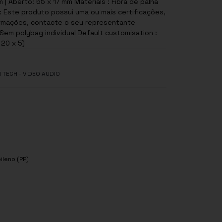
| Aberto: 65 x 17 mm Materials : Fibra de palha
formações, contacte o seu representante
 Sem polybag individual Default customisation :
20 x 5)
H TECH - VIDEO AUDIO
pileno (PP)