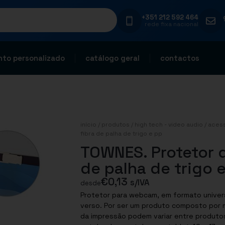
+351 212 592 464
rede fixa nacional
to personalizado
catálogo geral
contactos
início
/
produtos
/
high tech - video audio
/
acess
fibra de palha de trigo e pp
TOWNES. Protetor 
de palha de trigo 
€
0,13
s/IVA
desde
Protetor para webcam, em formato univer
verso. Por ser um produto composto por ma
da impressão podem variar entre produtos.