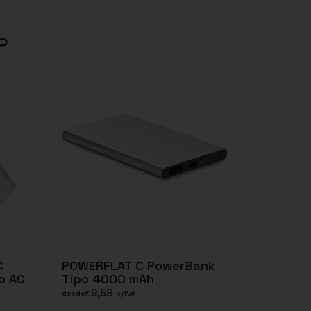
P
C
POWERFLAT C PowerBank
o AC
Tipo 4000 mAh
9,58
€
s/IVA
desde