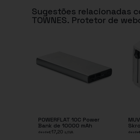
Sugestões relacionadas 
TOWNES. Protetor de webc
POWERFLAT 10C Power
MUV
Bank de 10000 mAh
Skr
17,20
€
s/IVA
desde
desde