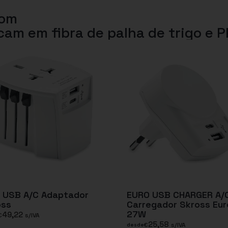
com
am em fibra de palha de trigo e P
 USB A/C Adaptador
EURO USB CHARGER A/
oss
Carregador Skross Eur
27W
49,22
€
s/IVA
25,58
€
s/IVA
desde