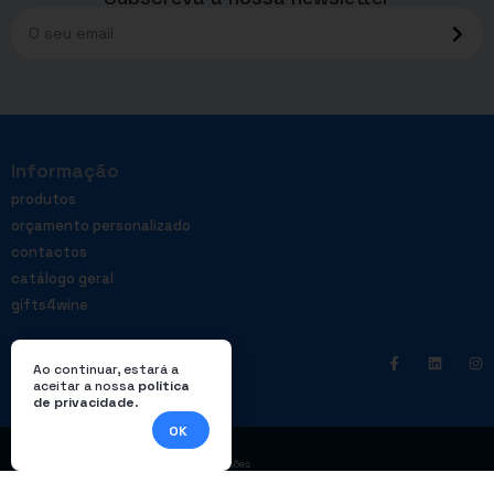
Informação
produtos
orçamento personalizado
contactos
catálogo geral
gifts4wine
Ao continuar, estará a
aceitar a nossa
política
de privacidade
.
OK
|
Política de privacidade
Livro de reclamações
© Enterprom – Todos os direitos reservados. Design por
DWSI
.