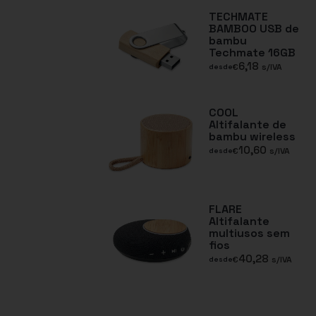
TECHMATE
BAMBOO USB de
bambu
Techmate 16GB
6,18
€
s/IVA
desde
COOL
Altifalante de
bambu wireless
10,60
€
s/IVA
desde
FLARE
Altifalante
multiusos sem
fios
40,28
€
s/IVA
desde