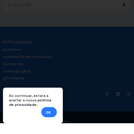
Informação
produtos
orçamento personalizado
contactos
catálogo geral
gifts4wine
Ao continuar, estará a
aceitar a nossa
política
de privacidade
.
OK
|
Política de privacidade
Livro de reclamações
© Enterprom – Todos os direitos reservados. Design por
DWSI
.