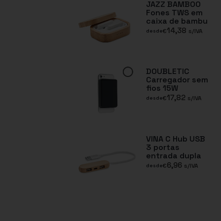
JAZZ BAMBOO
Fones TWS em
caixa de bambu
14,38
€
s/IVA
desde
DOUBLETIC
Carregador sem
fios 15W
17,82
€
s/IVA
desde
VINA C Hub USB
3 portas
entrada dupla
6,96
€
s/IVA
desde