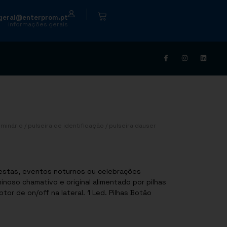
|
geral@enterprom.pt
informações gerais
minário
/
pulseira de identificação
/ pulseira dauser
a festas, eventos noturnos ou celebrações
inoso chamativo e original alimentado por pilhas
tor de on/off na lateral. 1 Led. Pilhas Botão