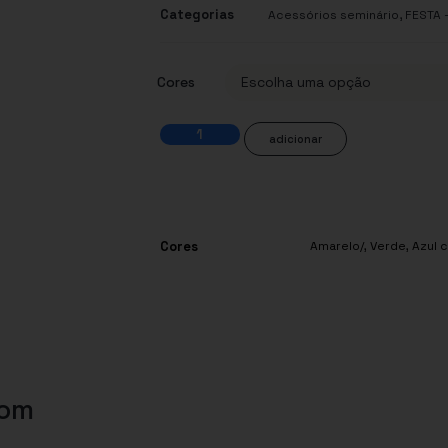
Categorias
,
Acessórios seminário
FESTA 
Cores
adicionar
Cores
Amarelo/
,
Verde
,
Azul c
com