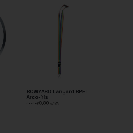
BOWYARD Lanyard RPET
Arco-íris
0,80
€
s/IVA
desde