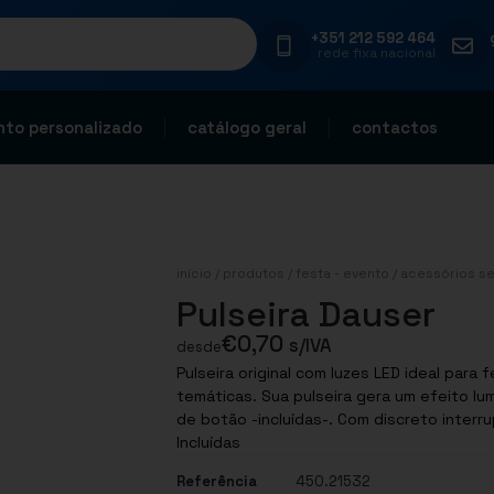
+351 212 592 464
rede fixa nacional
to personalizado
catálogo geral
contactos
início
/
produtos
/
festa - evento
/
acessórios se
Pulseira Dauser
€
0,70
s/IVA
desde
Pulseira original com luzes LED ideal par
temáticas. Sua pulseira gera um efeito lum
de botão -incluídas-. Com discreto interrup
Incluídas
Referência
450.21532