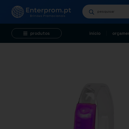
produtos
início
orçamen