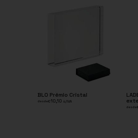
BLO Prémio Cristal
LADE
exte
10,10
€
s/IVA
desde
desde