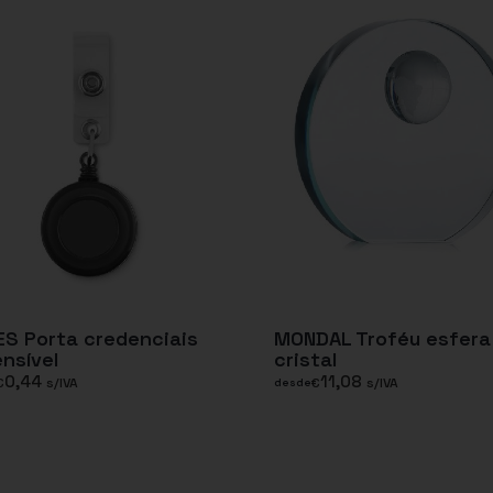
S Porta credenciais
MONDAL Troféu esfera
nsível
cristal
0,44
11,08
€
s/IVA
€
s/IVA
desde