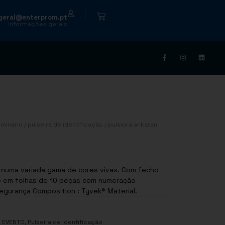
|
geral@enterprom.pt
informações gerais
minário
/
pulseira de identificação
/ pulseira ankaran
e numa variada gama de cores vivas. Com fecho
o em folhas de 10 peças com numeração
Segurança Composition : Tyvek® Material.
,
- EVENTO
Pulseira de Identificação