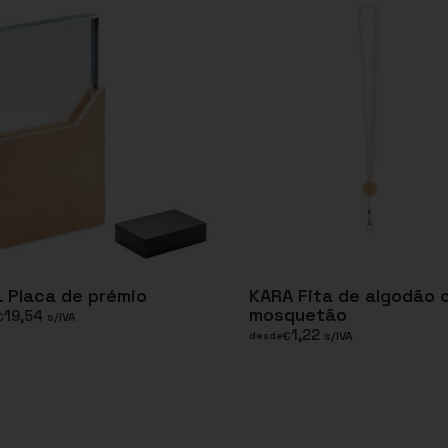
 Placa de prémio
KARA Fita de algodão 
mosquetão
19,54
€
s/IVA
1,22
€
s/IVA
desde