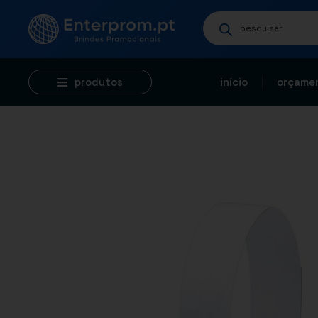
produtos
início
orçamen