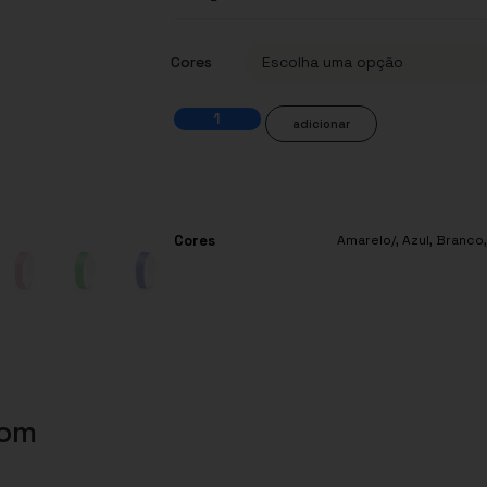
Cores
adicionar
Cores
Amarelo/
,
Azul
,
Branco
com