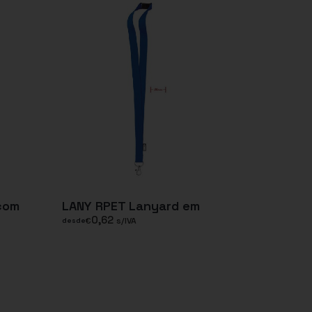
com
LANY RPET Lanyard em
0,62
€
s/IVA
desde