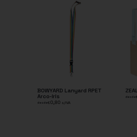
BOWYARD Lanyard RPET
ZEAL
Arco-íris
desde
0,80
€
s/IVA
desde