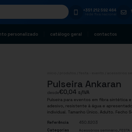
+351 212 592 464
rede fixa nacional
to personalizado
catálogo geral
contactos
início
/
produtos
/
festa - evento
/
acessórios se
Pulseira Ankaran
€
0,04
s/IVA
desde
Pulseira para eventos em fibra sintética 
adesivo, resistente à água e apresentad
individual. Tamanho Único. Adulto. Fecho 
Referência
450.6203
Categorias
,
Acessórios seminário
FESTA 