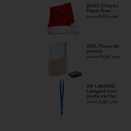
BONO Chapéu
Papai Noel
0,50
€
s/IVA
desde
ZEAL Placa de
prémio
19,54
€
s/IVA
desde
ZIP LANYARD
Lanyard com
porta cartão
0,92
€
s/IVA
desde