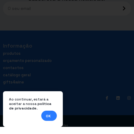
Informação
produtos
orçamento personalizado
contactos
catálogo geral
gifts4wine
Ao continuar, estará a
aceitar a nossa
política
de privacidade
.
OK
|
Política de privacidade
Livro de reclamações
© Enterprom – Todos os direitos reservados. Design por
DWSI
.