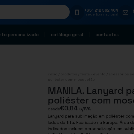
+351 212 592 464
rede fixa nacional
to personalizado
catálogo geral
contactos
início
/
produtos
/
festa - evento
/
acessórios se
poliéster com mosquetão
MANILA. Lanyard p
poliéster com mo
€
0,84
s/IVA
desde
Lanyard para sublimação em poliéster co
lados da fita. Fabricado na Europa. Área 
indicados incluem personalização em subl