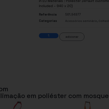
in EU Materials : Poliéster Default customi
Included – 940 x 20)
Referência
561.94977
Categorias
,
Acessórios seminário
Colhed
adicionar
com
blimação em poliéster com mosqu