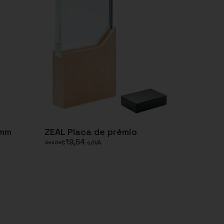
5mm
ZEAL Placa de prémio
19,54
€
s/IVA
desde