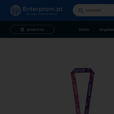
produtos
início
orçamen