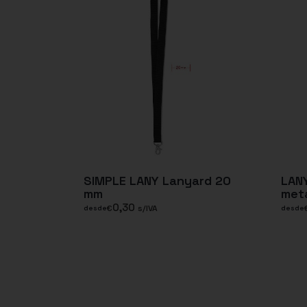
SIMPLE LANY Lanyard 20
LAN
mm
met
0,30
€
s/IVA
desde
desde