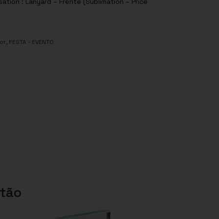
sation : Lanyard – Frente (Sublimation – Price
,
or
FESTA - EVENTO
etão