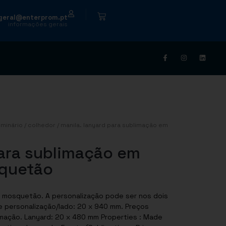
|
geral@enterprom.pt
informações gerais
minário
/
colhedor
/ manila. lanyard para sublimação em
ara sublimação em
squetão
m mosquetão. A personalização pode ser nos dois
de personalização/lado: 20 x 940 mm. Preços
imação. Lanyard: 20 x 480 mm Properties : Made