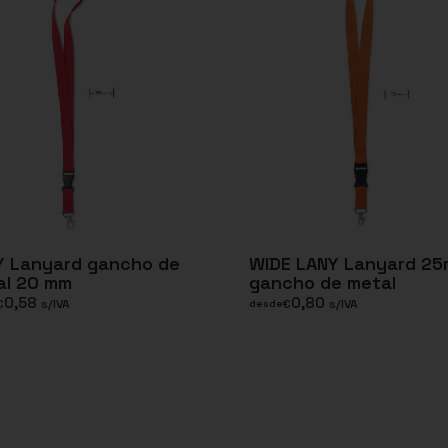
Y Lanyard gancho de
WIDE LANY Lanyard 2
al 20 mm
gancho de metal
0,58
0,80
€
s/IVA
€
s/IVA
desde