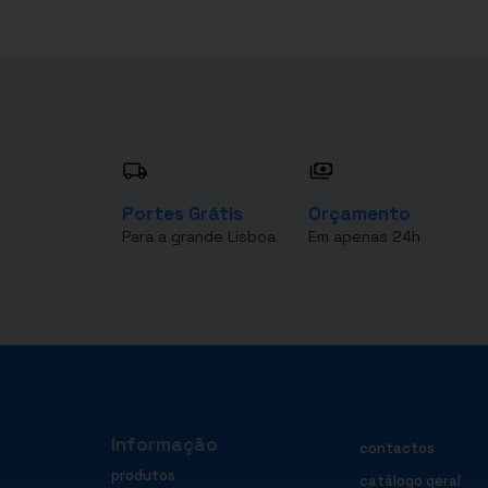
Portes Grátis
Orçamento
Para a grande Lisboa
Em apenas 24h
Informação
contactos
produtos
catálogo geral