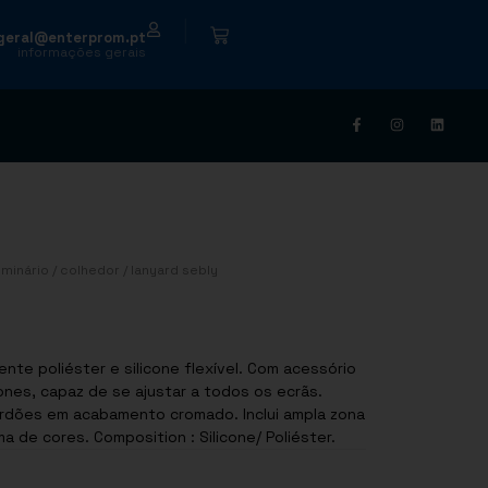
|
geral@enterprom.pt
informações gerais
minário
/
colhedor
/ lanyard sebly
ente poliéster e silicone flexível. Com acessório
nes, capaz de se ajustar a todos os ecrãs.
rdões em acabamento cromado. Inclui ampla zona
de impressão. Disponível numa variada gama de cores. Composition : Silicone/ Poliéster.