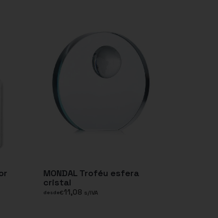
or
MONDAL Troféu esfera
cristal
11,08
€
s/IVA
desde