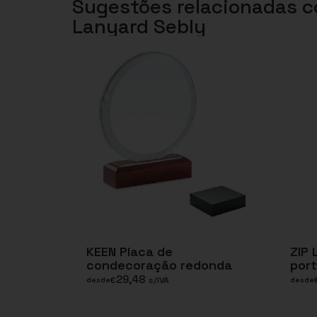
Sugestões relacionadas 
Lanyard Sebly
KEEN Placa de
ZIP
condecoração redonda
port
29,48
€
s/IVA
desde
desde