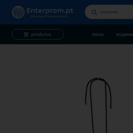
produtos
início
orçamen