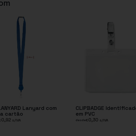
com
 LANYARD Lanyard com
CLIPBADGE Identificad
a cartão
em PVC
0,92
0,30
€
s/IVA
€
s/IVA
desde