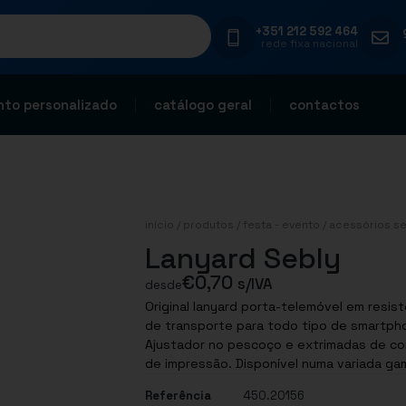
+351 212 592 464
rede fixa nacional
to personalizado
catálogo geral
contactos
início
/
produtos
/
festa - evento
/
acessórios se
Lanyard Sebly
€
0,70
s/IVA
desde
Original lanyard porta-telemóvel em resist
de transporte para todo tipo de smartpho
Ajustador no pescoço e extrimadas de co
Referência
450.20156