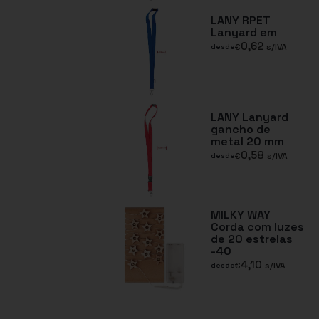
LANY RPET
Lanyard em
0,62
€
s/IVA
desde
LANY Lanyard
gancho de
metal 20 mm
0,58
€
s/IVA
desde
MILKY WAY
Corda com luzes
de 20 estrelas
-40
4,10
€
s/IVA
desde