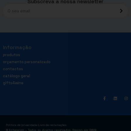
Subscreva a nossa newsletter
Informação
produtos
orçamento personalizado
contactos
catálogo geral
gifts4wine
|
Política de privacidade
Livro de reclamações
© Enterprom – Todos os direitos reservados. Design por
DWSI
.