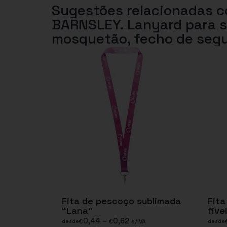
Sugestões relacionadas 
BARNSLEY. Lanyard para s
mosquetão, fecho de segu
Fita de pescoço sublimada
Fit
“Lana”
five
0,44
–
0,62
€
€
s/IVA
desde
desde