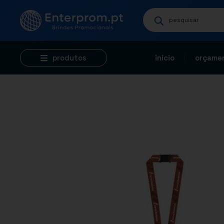
produtos
início
orçamen