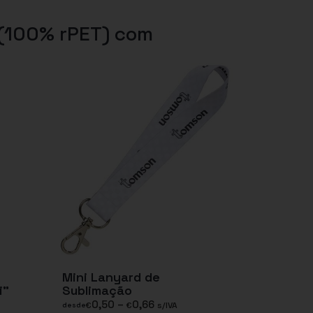
 (100% rPET) com
Mini Lanyard de
i”
Sublimação
0,50
–
0,66
€
€
s/IVA
desde