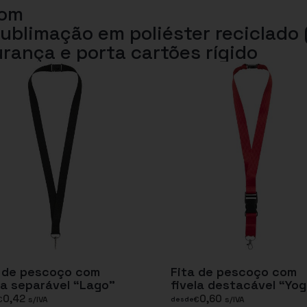
com
ublimação em poliéster reciclado
rança e porta cartões rígido
a de pescoço com
Fita de pescoço com
la separável “Lago”
fivela destacável “Yog
0,42
0,60
€
s/IVA
€
s/IVA
desde