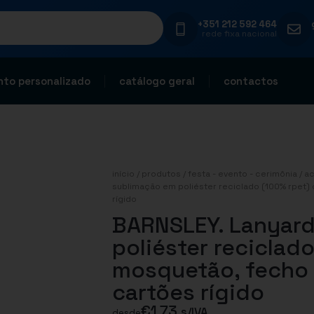
+351 212 592 464
rede fixa nacional
to personalizado
catálogo geral
contactos
início
/
produtos
/
festa - evento - cerimônia
/
ac
sublimação em poliéster reciclado (100% rpet
rígido
BARNSLEY. Lanyard
poliéster reciclad
mosquetão, fecho 
cartões rígido
€
1,73
s/IVA
desde