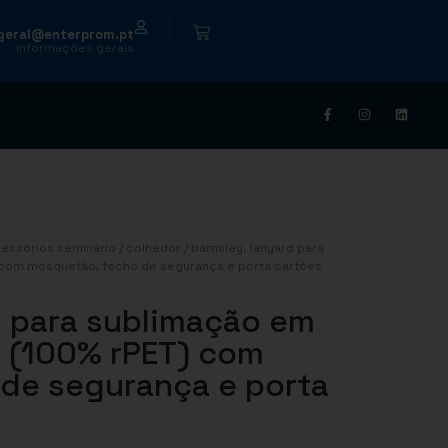
|
geral@enterprom.pt
informações gerais
essórios seminário
/
colhedor
/ barnsley. lanyard para
) com mosquetão, fecho de segurança e porta cartões
 para sublimação em
o (100% rPET) com
de segurança e porta