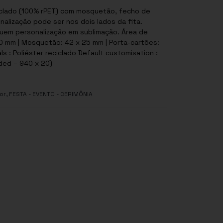
iclado (100% rPET) com mosquetão, fecho de
nalização pode ser nos dois lados da fita.
cluem personalização em sublimação. Área de
0 mm | Mosquetão: 42 x 25 mm | Porta-cartões:
ls : Poliéster reciclado Default customisation :
uded – 940 x 20)
,
or
FESTA - EVENTO - CERIMÔNIA