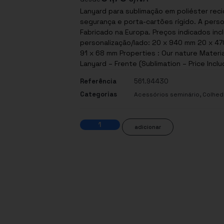
Lanyard para sublimação em poliéster rec
segurança e porta-cartões rígido. A perso
Fabricado na Europa. Preços indicados in
personalização/lado: 20 x 940 mm 20 x 47
91 x 68 mm Properties : Our nature Materia
Lanyard – Frente (Sublimation – Price Incl
Referência
561.94430
Categorias
,
Acessórios seminário
Colhed
adicionar