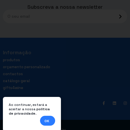
Subscreva a nossa newsletter
Informação
produtos
orçamento personalizado
contactos
catálogo geral
gifts4wine
Ao continuar, estará a
aceitar a nossa
política
de privacidade
.
OK
|
Política de privacidade
Livro de reclamações