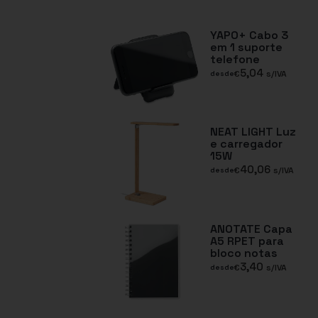
YAPO+ Cabo 3
em 1 suporte
telefone
5,04
€
s/IVA
desde
NEAT LIGHT Luz
e carregador
15W
40,06
€
s/IVA
desde
ANOTATE Capa
A5 RPET para
bloco notas
3,40
€
s/IVA
desde