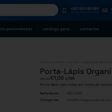
+351 212 592 464
rede fixa nacional
to personalizado
catálogo geral
contactos
início
/
produtos
/
escrita
/
organização de escri
Porta-Lápis Organi
€
1,08
s/IVA
desde
Porta-lápis com rodas em forma de conte
Referência
450.2421
Categorias
,
ESCRITA
Organização de escr