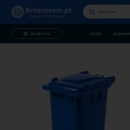
produtos
início
orçamen