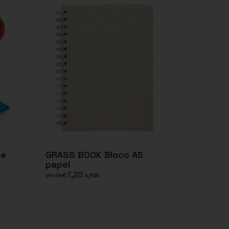
te
GRASS BOOK Bloco A5
papel
7,20
€
s/IVA
desde