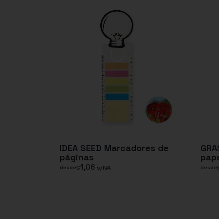
IDEA SEED Marcadores de
GRA
páginas
pape
1,06
€
s/IVA
desde
desde