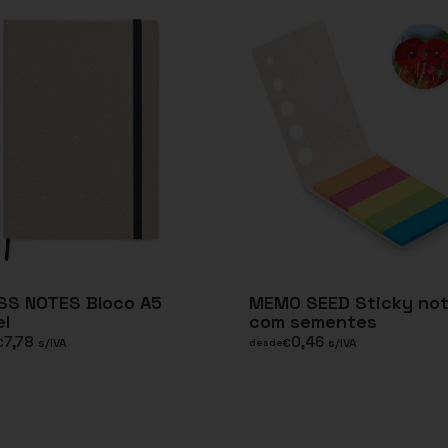
SS NOTES Bloco A5
MEMO SEED Sticky no
l
com sementes
7,78
0,46
€
s/IVA
€
s/IVA
desde