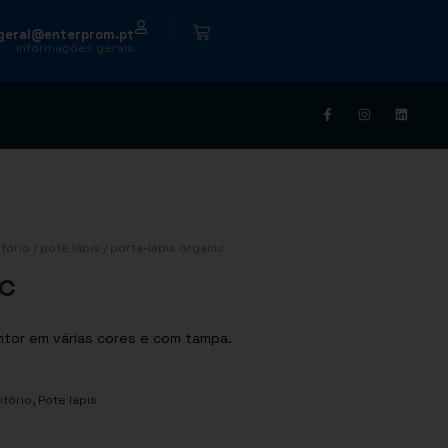
|
geral@enterprom.pt
informações gerais
tório
/
pote lapis
/ porta-lápis organic
c
ntor em várias cores e com tampa.
,
itório
Pote lapis