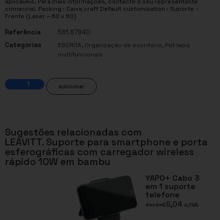
aplicáveis. Para mais informações, contacte o seu representante
comercial. Packing : Caixa craft Default customisation : Suporte –
Frente (Laser – 60 x 80)
Referência
561.97940
Categorias
,
,
ESCRITA
Organização de escritório
Pot lapis
multifuncionais
adicionar
Sugestões relacionadas com
LEAVITT. Suporte para smartphone e porta
esferográficas com carregador wireless
rápido 10W em bambu
YAPO+ Cabo 3
em 1 suporte
telefone
5,04
€
s/IVA
desde