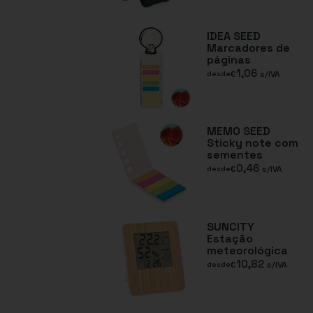
IDEA SEED
Marcadores de
páginas
1,06
€
s/IVA
desde
MEMO SEED
Sticky note com
sementes
0,46
€
s/IVA
desde
SUNCITY
Estação
meteorológica
10,82
€
s/IVA
desde