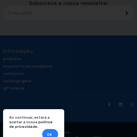
Subscreva a nossa newsletter
Informação
produtos
orçamento personalizado
contactos
catálogo geral
gifts4wine
Ao continuar, estará a
aceitar a nossa
política
de privacidade
.
|
Política de privacidade
Livro de reclamações
OK