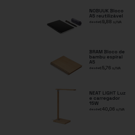
NOBUUK Bloco
A5 reutilizável
9,88
€
s/IVA
desde
BRAM Bloco de
bambu espiral
A5
5,76
€
s/IVA
desde
NEAT LIGHT Luz
e carregador
15W
40,06
€
s/IVA
desde