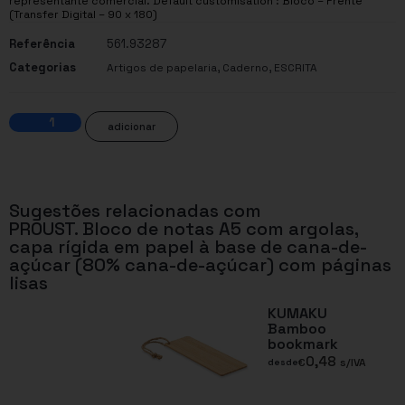
representante comercial. Default customisation : Bloco – Frente
(Transfer Digital – 90 x 180)
Referência
561.93287
Categorias
,
,
Artigos de papelaria
Caderno
ESCRITA
adicionar
Sugestões relacionadas com
PROUST. Bloco de notas A5 com argolas,
capa rígida em papel à base de cana-de-
açúcar (80% cana-de-açúcar) com páginas
lisas
KUMAKU
Bamboo
bookmark
0,48
€
s/IVA
desde