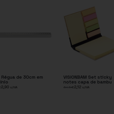
A Régua de 30cm em
VISIONBAM Set sticky
ínio
notes capa de bambu
2,90
2,12
€
s/IVA
€
s/IVA
desde