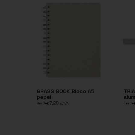
GRASS BOOK Bloco A5
TRI
papel
alum
7,20
€
s/IVA
desde
desde