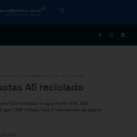
|
geral@enterprom.pt
informações gerais
/
caderno
/ journu bloco de notas a5 reciclado
otas A5 reciclado
umo 60% reciclado e capa em PU 40%. 256
0 g/m² (128 folhas). Com 2 marcadores de página
,
ESCRITA