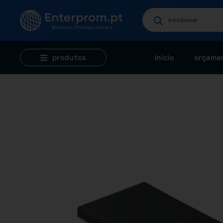
produtos
início
orçamen