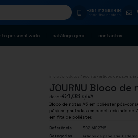
+351 212 592 464
rede fixa nacional
to personalizado
catálogo geral
contactos
início
/
produtos
/
escrita
/
artigos de papelaria
JOURNU Bloco de n
€
4,08
s/IVA
desde
Bloco de notas A5 em poliéster pós-cons
páginas pautadas em papel reciclado de 7
em fita de poliéster.
Referência
392.MO2718
Categorias
,
Artigos de papelaria
Caderno