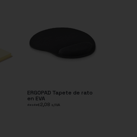
ERGOPAD Tapete de rato
en EVA
2,08
€
s/IVA
desde