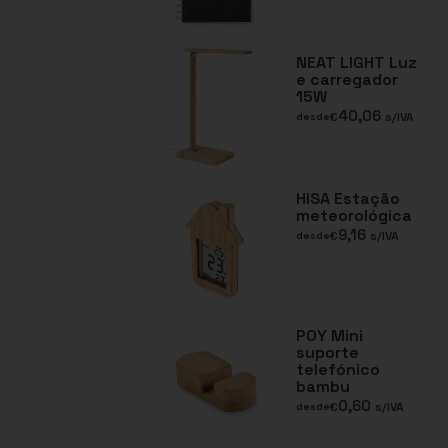
NEAT LIGHT Luz
e carregador
15W
40,06
€
s/IVA
desde
HISA Estação
meteorológica
9,16
€
s/IVA
desde
POY Mini
suporte
telefónico
bambu
0,60
€
s/IVA
desde