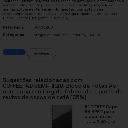
Pautadas, Our nature Materials : Cascas de café Selos, certificações e
normas: Este produto possui uma ou mais certificações, selos ou
normas aplicáveis. Para mais informações, contacte o seu
representante comercial. Packing : Manga Default customisation :
Bloco – Frente (Serigrafia – 100 x 160)
Referência
561.93289
Categorias
,
,
Artigos de papelaria
Caderno
ESCRITA
adicionar
Sugestões relacionadas com
COFFEEPAD SEMI-RIGID. Bloco de notas A5
com capa semi-rígida fabricada a partir de
restos de casca de café (65%)
ANOTATE Capa
A5 RPET para
bloco notas
3,40
€
s/IVA
desde