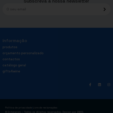
Subscreva a nossa newsletter
Informação
produtos
orçamento personalizado
contactos
catálogo geral
gifts4wine
|
Política de privacidade
Livro de reclamações
© Enterprom – Todos os direitos reservados. Design por
DWSI
.