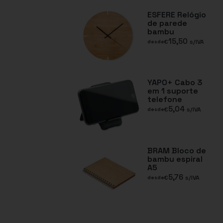
ESFERE Relógio
de parede
bambu
15,50
€
s/IVA
desde
YAPO+ Cabo 3
em 1 suporte
telefone
5,04
€
s/IVA
desde
BRAM Bloco de
bambu espiral
A5
5,76
€
s/IVA
desde