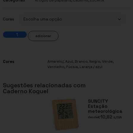
Categorias
,
,
Artigos de papelaria
Caderno
ESCRITA
Cores
adicionar
Cores
Amarelo/
,
Azul
,
Branco
,
Negro
,
Verde
,
Vermelho
,
Fúcsia
,
Laranja / azul
Sugestões relacionadas com
Caderno Koguel
SUNCITY
Estação
meteorológica
10,82
€
s/IVA
desde