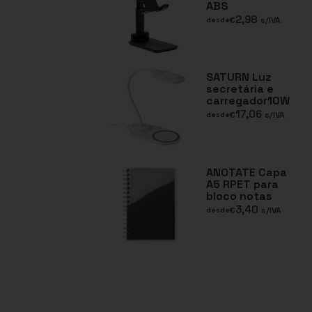
ABS
2,98
€
s/IVA
desde
SATURN Luz
secretária e
carregador10W
17,06
€
s/IVA
desde
ANOTATE Capa
A5 RPET para
bloco notas
3,40
€
s/IVA
desde