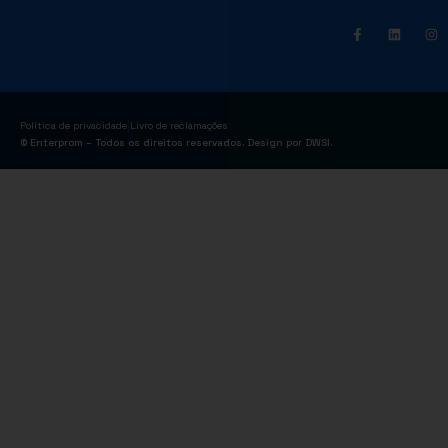
|
Política de privacidade
Livro de reclamações
© Enterprom – Todos os direitos reservados. Design por
DWSI
.