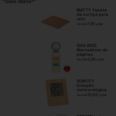
“Desk-Mate®”
MATTY Tapete
de cortiça para
rato
1,18
€
s/IVA
desde
IDEA SEED
Marcadores de
páginas
1,06
€
s/IVA
desde
SUNCITY
Estação
meteorológica
10,82
€
s/IVA
desde