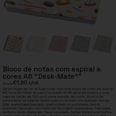
Bloco de notas com espiral a
cores A6 “Desk-Mate®”
€
1,90
s/IVA
desde
Dê um toque de cor às suas notas com este bloco de notas em espiral
A6. Inclui 50 folhas de papel reciclado de 80 g/m2 em branco e uma
capa de cartão de 320 g/m2 numa seleção de cores. Você pode
personalizar as páginas deste caderno versátil com qualquer design.
Quer queira papel pautado, quadriculado ou pontilhado, tudo é
possível! Fabricado com materiais de origem responsável. Fabricada
no Reino Unido. Materials : Papel reciclado, Cartão Default print option
: Impressão digital em papel – frontal – max color : full colour – 105 x