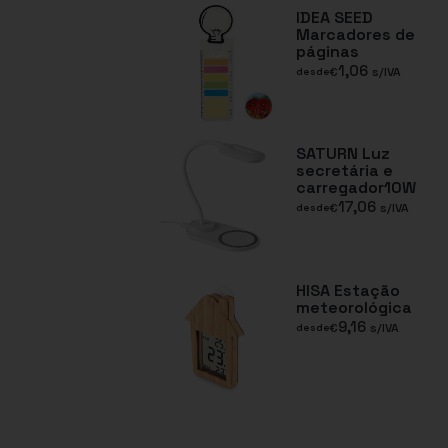
IDEA SEED
Marcadores de
páginas
1,06
€
s/IVA
desde
SATURN Luz
secretária e
carregador10W
17,06
€
s/IVA
desde
HISA Estação
meteorológica
9,16
€
s/IVA
desde