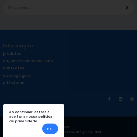
Informação
produtos
orçamento personalizado
contactos
catálogo geral
gifts4wine
Ao continuar, estará a
aceitar a nossa
política
de privacidade
.
|
Política de privacidade
Livro de reclamações
OK
© Enterprom – Todos os direitos reservados. Design por
DWSI
.