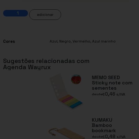
adicionar
Cores
Azul
,
Negro
,
Vermelho
,
Azul marinho
Sugestões relacionadas com
Agenda Wayrux
MEMO SEED
Sticky note com
sementes
0,46
€
s/IVA
desde
KUMAKU
Bamboo
bookmark
0,48
€
s/IVA
desde