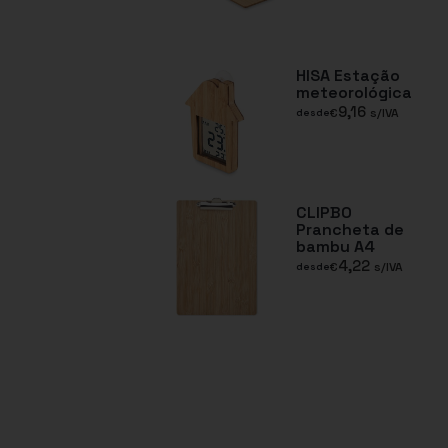
HISA Estação
meteorológica
9,16
€
s/IVA
desde
CLIPBO
Prancheta de
bambu A4
4,22
€
s/IVA
desde