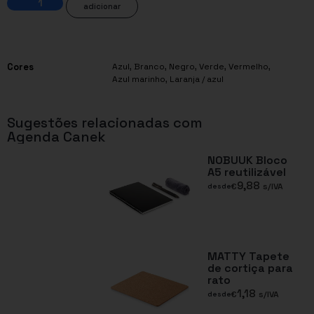
adicionar
Cores
Azul
,
Branco
,
Negro
,
Verde
,
Vermelho
,
Azul marinho
,
Laranja / azul
Sugestões relacionadas com
Agenda Canek
NOBUUK Bloco
A5 reutilizável
9,88
€
s/IVA
desde
MATTY Tapete
de cortiça para
rato
1,18
€
s/IVA
desde