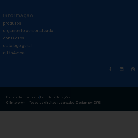
Informação
produtos
orçamento personalizado
contactos
catálogo geral
gifts4wine
|
Política de privacidade
Livro de reclamações
© Enterprom – Todos os direitos reservados. Design por
DWSI
.