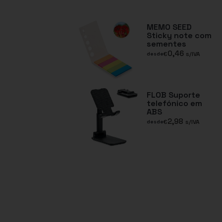
MEMO SEED
Sticky note com
sementes
0,46
€
s/IVA
desde
FLOB Suporte
telefónico em
ABS
2,98
€
s/IVA
desde