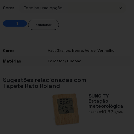
Cores
adicionar
Cores
Azul
,
Branco
,
Negro
,
Verde
,
Vermelho
Matérias
Poliéster / Silicone
Sugestões relacionadas com
Tapete Rato Roland
SUNCITY
Estação
meteorológica
10,82
€
s/IVA
desde