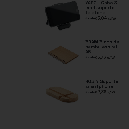
YAPO+ Cabo 3
em 1 suporte
telefone
5,04
€
s/IVA
desde
BRAM Bloco de
bambu espiral
A5
5,76
€
s/IVA
desde
ROBIN Suporte
smartphone
2,36
€
s/IVA
desde