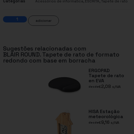
Categorias
,
,
Acessórios de informatica
ESCRITA
Tapete de rato
adicionar
Sugestões relacionadas com
BLAIR ROUND. Tapete de rato de formato
redondo com base em borracha
ERGOPAD
Tapete de rato
en EVA
2,08
€
s/IVA
desde
HISA Estação
meteorológica
9,16
€
s/IVA
desde