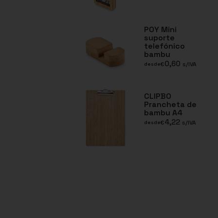
POY Mini
suporte
telefónico
bambu
0,60
€
s/IVA
desde
CLIPBO
Prancheta de
bambu A4
4,22
€
s/IVA
desde