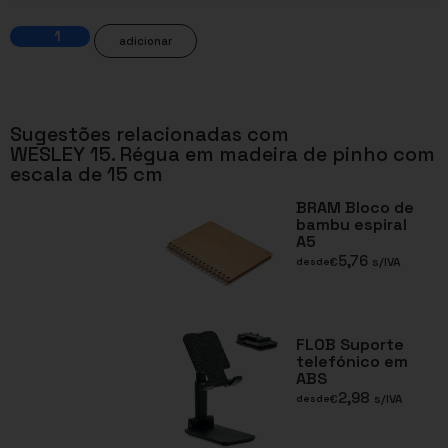
adicionar
Sugestões relacionadas com
WESLEY 15. Régua em madeira de pinho com
escala de 15 cm
BRAM Bloco de
bambu espiral
A5
5,76
€
s/IVA
desde
FLOB Suporte
telefónico em
ABS
2,98
€
s/IVA
desde