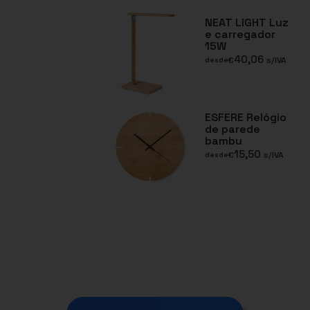
NEAT LIGHT Luz
e carregador
15W
40,06
€
s/IVA
desde
ESFERE Relógio
de parede
bambu
15,50
€
s/IVA
desde